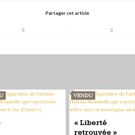
Partager cet article
U
VENDU
»
« Liberté
retrouvée »