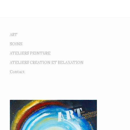
ART
SOINS
ATELIERS PEINTURE
ATELIERS CREATION ET RELAXATION
Contact