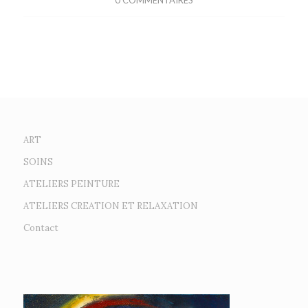
0 COMMENTAIRES
ART
SOINS
ATELIERS PEINTURE
ATELIERS CREATION ET RELAXATION
Contact