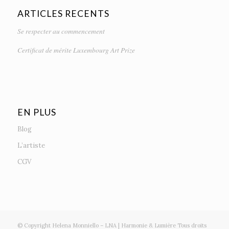
ARTICLES RECENTS
Se respecter au commencement
Certificat de mérite Luxembourg Art Prize
EN PLUS
Blog
L’artiste
CGV
© Copyright Helena Monniello – LNA | Harmonie & Lumière Tous droits