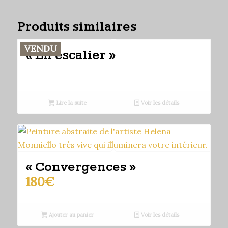
Produits similaires
VENDU
« En escalier »
Lire la suite
Voir les détails
« Convergences »
180
€
Ajouter au panier
Voir les détails