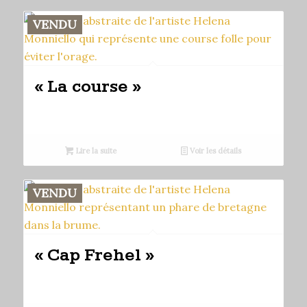
VENDU
« La course »
Lire la suite
Voir les détails
VENDU
« Cap Frehel »