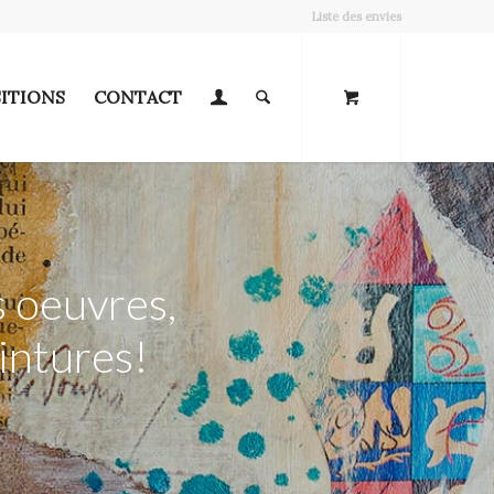
Liste des envies
ITIONS
CONTACT
 oeuvres,
intures!