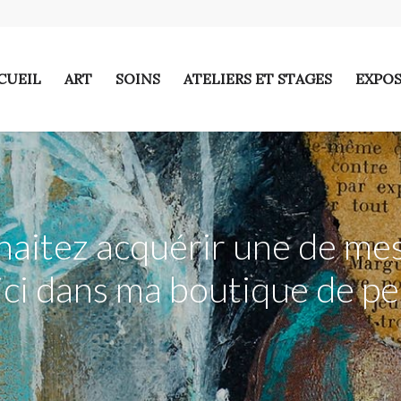
CUEIL
ART
SOINS
ATELIERS ET STAGES
EXPOS
haitez acquérir une de mes
ici dans ma boutique de pe