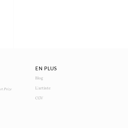
EN PLUS
Blog
L’artiste
rt Prize
CGV