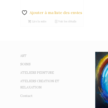
Ajouter à ma liste des envies
Lire la suite
Voir les détails
ART
SOINS
ATELIERS PEINTURE
ATELIERS CREATION ET
RELAXATION
Contact