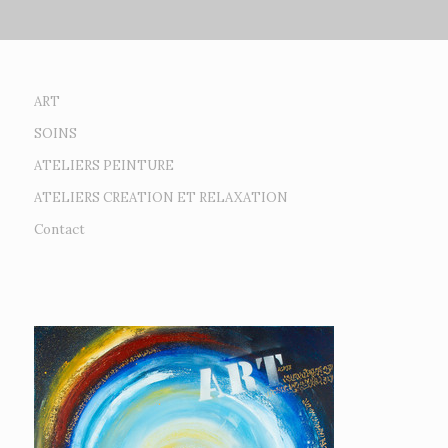
ART
SOINS
ATELIERS PEINTURE
ATELIERS CREATION ET RELAXATION
Contact