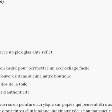
e):
ec un plexiglas anti-reflet
s du cadre pour permettre un accrochage facile
trouverez dans aucune autre boutique
dos de la toile
at d’authenticité
es œuvres en peinture acrylique sur papier qui peuvent être 
ont empreintes d’un langage imaginaire réalisé au marqueur