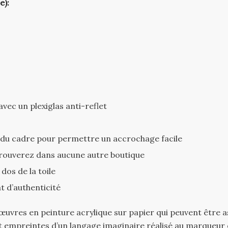
e):
ec un plexiglas anti-reflet
s du cadre pour permettre un accrochage facile
trouverez dans aucune autre boutique
dos de la toile
at d’authenticité
es œuvres en peinture acrylique sur papier qui peuvent être
ont empreintes d’un langage imaginaire réalisé au marqueur