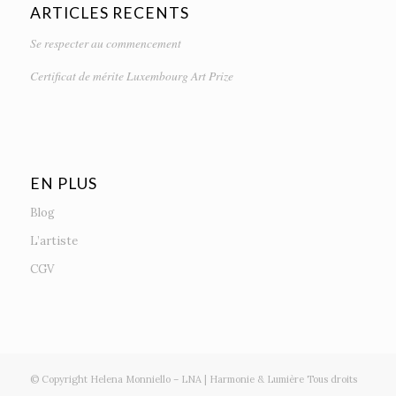
ARTICLES RECENTS
Se respecter au commencement
Certificat de mérite Luxembourg Art Prize
EN PLUS
Blog
L’artiste
CGV
© Copyright Helena Monniello – LNA | Harmonie & Lumière Tous droits